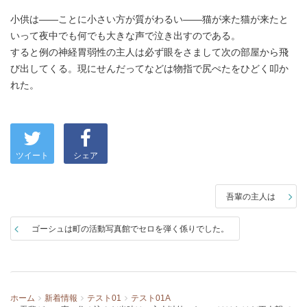
小供は――ことに小さい方が質がわるい――猫が来た猫が来たと
いって夜中でも何でも大きな声で泣き出すのである。
すると例の神経胃弱性の主人は必ず眼をさまして次の部屋から飛
び出してくる。現にせんだってなどは物指で尻ぺたをひどく叩か
れた。
ツイート
シェア
吾輩の主人は
ゴーシュは町の活動写真館でセロを弾く係りでした。
ホーム
新着情報
テスト01
テスト01A