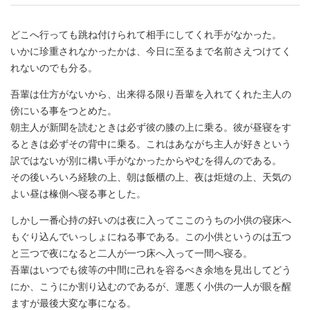
どこへ行っても跳ね付けられて相手にしてくれ手がなかった。
いかに珍重されなかったかは、今日に至るまで名前さえつけてく
れないのでも分る。
吾輩は仕方がないから、出来得る限り吾輩を入れてくれた主人の
傍にいる事をつとめた。
朝主人が新聞を読むときは必ず彼の膝の上に乗る。彼が昼寝をす
るときは必ずその背中に乗る。これはあながち主人が好きという
訳ではないが別に構い手がなかったからやむを得んのである。
その後いろいろ経験の上、朝は飯櫃の上、夜は炬燵の上、天気の
よい昼は椽側へ寝る事とした。
しかし一番心持の好いのは夜に入ってここのうちの小供の寝床へ
もぐり込んでいっしょにねる事である。この小供というのは五つ
と三つで夜になると二人が一つ床へ入って一間へ寝る。
吾輩はいつでも彼等の中間に己れを容るべき余地を見出してどう
にか、こうにか割り込むのであるが、運悪く小供の一人が眼を醒
ますが最後大変な事になる。