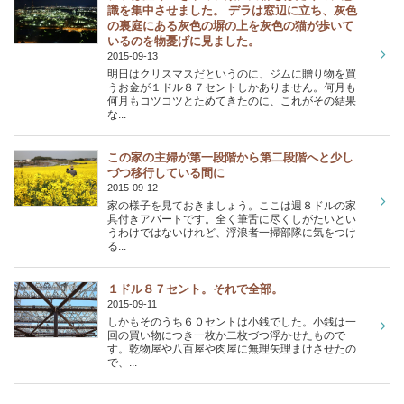
識を集中させました。 デラは窓辺に立ち、灰色
の裏庭にある灰色の塀の上を灰色の猫が歩いて
いるのを物憂げに見ました。
2015-09-13
明日はクリスマスだというのに、ジムに贈り物を買
うお金が１ドル８７セントしかありません。何月も
何月もコツコツとためてきたのに、これがその結果
な...
この家の主婦が第一段階から第二段階へと少し
づつ移行している間に
2015-09-12
家の様子を見ておきましょう。ここは週８ドルの家
具付きアパートです。全く筆舌に尽くしがたいとい
うわけではないけれど、浮浪者一掃部隊に気をつけ
る...
１ドル８７セント。それで全部。
2015-09-11
しかもそのうち６０セントは小銭でした。小銭は一
回の買い物につき一枚か二枚づつ浮かせたもので
す。乾物屋や八百屋や肉屋に無理矢理まけさせたの
で、...