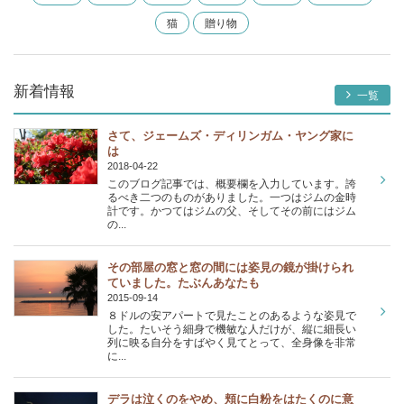
猫
贈り物
新着情報
一覧
さて、ジェームズ・ディリンガム・ヤング家に
は
2018-04-22
このブログ記事では、概要欄を入力しています。誇
るべき二つのものがありました。一つはジムの金時
計です。かつてはジムの父、そしてその前にはジム
の...
その部屋の窓と窓の間には姿見の鏡が掛けられ
ていました。たぶんあなたも
2015-09-14
８ドルの安アパートで見たことのあるような姿見で
した。たいそう細身で機敏な人だけが、縦に細長い
列に映る自分をすばやく見てとって、全身像を非常
に...
デラは泣くのをやめ、頬に白粉をはたくのに意