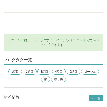
このエリアは、「ブログ::サイドバー」ウィジェットでカスタ
マイズできます。
ブログタグ一覧
1話目
2話目
3話目
4話目
5話目
ゴーシュ
猫
贈り物
新着情報
一覧