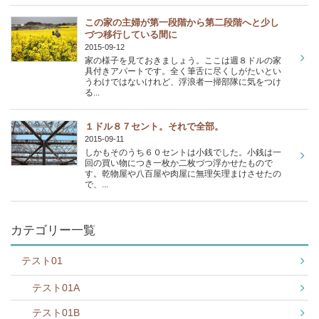
この家の主婦が第一段階から第二段階へと少し
づつ移行している間に
2015-09-12
家の様子を見ておきましょう。ここは週８ドルの家
具付きアパートです。全く筆舌に尽くしがたいとい
うわけではないけれど、浮浪者一掃部隊に気をつけ
る...
１ドル８７セント。それで全部。
2015-09-11
しかもそのうち６０セントは小銭でした。小銭は一
回の買い物につき一枚か二枚づつ浮かせたもので
す。乾物屋や八百屋や肉屋に無理矢理まけさせたの
で、...
カテゴリー一覧
テスト01
テスト01A
テスト01B