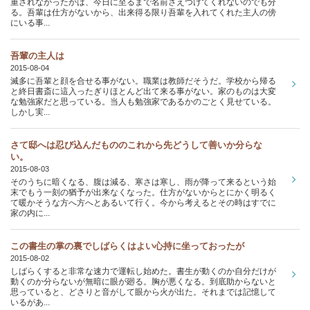
重されなかったかは、今日に至るまで名前さえつけてくれないのでも分
る。吾輩は仕方がないから、出来得る限り吾輩を入れてくれた主人の傍
にいる事...
吾輩の主人は
2015-08-04
滅多に吾輩と顔を合せる事がない。職業は教師だそうだ。学校から帰る
と終日書斎に這入ったぎりほとんど出て来る事がない。家のものは大変
な勉強家だと思っている。当人も勉強家であるかのごとく見せている。
しかし実...
さて邸へは忍び込んだもののこれから先どうして善いか分らな
い。
2015-08-03
そのうちに暗くなる、腹は減る、寒さは寒し、雨が降って来るという始
末でもう一刻の猶予が出来なくなった。仕方がないからとにかく明るく
て暖かそうな方へ方へとあるいて行く。今から考えるとその時はすでに
家の内に...
この書生の掌の裏でしばらくはよい心持に坐っておったが
2015-08-02
しばらくすると非常な速力で運転し始めた。書生が動くのか自分だけが
動くのか分らないが無暗に眼が廻る。胸が悪くなる。到底助からないと
思っていると、どさりと音がして眼から火が出た。それまでは記憶して
いるがあ...