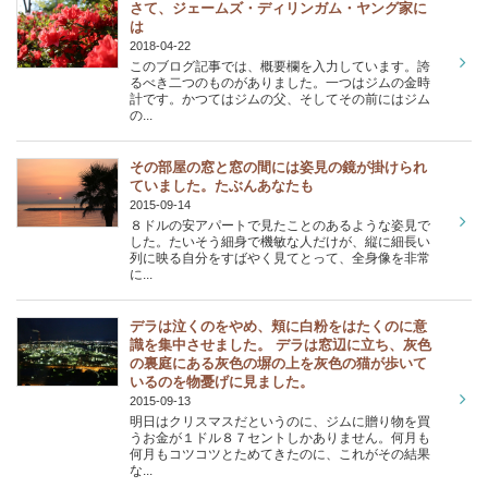
さて、ジェームズ・ディリンガム・ヤング家に
は
2018-04-22
このブログ記事では、概要欄を入力しています。誇
るべき二つのものがありました。一つはジムの金時
計です。かつてはジムの父、そしてその前にはジム
の...
その部屋の窓と窓の間には姿見の鏡が掛けられ
ていました。たぶんあなたも
2015-09-14
８ドルの安アパートで見たことのあるような姿見で
した。たいそう細身で機敏な人だけが、縦に細長い
列に映る自分をすばやく見てとって、全身像を非常
に...
デラは泣くのをやめ、頬に白粉をはたくのに意
識を集中させました。 デラは窓辺に立ち、灰色
の裏庭にある灰色の塀の上を灰色の猫が歩いて
いるのを物憂げに見ました。
2015-09-13
明日はクリスマスだというのに、ジムに贈り物を買
うお金が１ドル８７セントしかありません。何月も
何月もコツコツとためてきたのに、これがその結果
な...