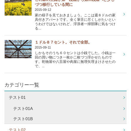
づつ移行している間に
2015-09-12
家の様子を見ておきましょう。ここは週８ドルの家
具付きアパートです。全く筆舌に尽くしがたいとい
うわけではないけれど、浮浪者一掃部隊に気をつけ
る...
１ドル８７セント。それで全部。
2015-09-11
しかもそのうち６０セントは小銭でした。小銭は一
回の買い物につき一枚か二枚づつ浮かせたもので
す。乾物屋や八百屋や肉屋に無理矢理まけさせたの
で、...
カテゴリー一覧
テスト01
テスト01A
テスト01B
テスト02