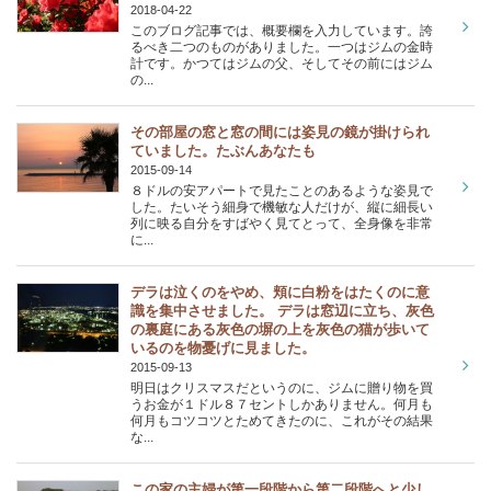
2018-04-22
このブログ記事では、概要欄を入力しています。誇
るべき二つのものがありました。一つはジムの金時
計です。かつてはジムの父、そしてその前にはジム
の...
その部屋の窓と窓の間には姿見の鏡が掛けられ
ていました。たぶんあなたも
2015-09-14
８ドルの安アパートで見たことのあるような姿見で
した。たいそう細身で機敏な人だけが、縦に細長い
列に映る自分をすばやく見てとって、全身像を非常
に...
デラは泣くのをやめ、頬に白粉をはたくのに意
識を集中させました。 デラは窓辺に立ち、灰色
の裏庭にある灰色の塀の上を灰色の猫が歩いて
いるのを物憂げに見ました。
2015-09-13
明日はクリスマスだというのに、ジムに贈り物を買
うお金が１ドル８７セントしかありません。何月も
何月もコツコツとためてきたのに、これがその結果
な...
この家の主婦が第一段階から第二段階へと少し