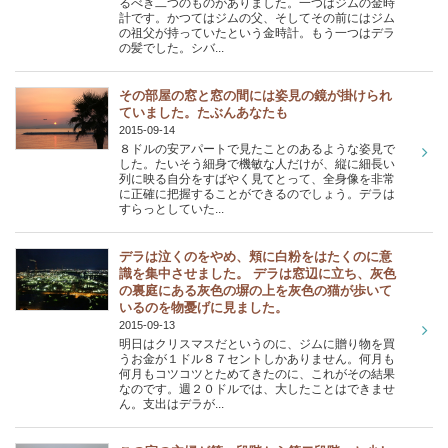
るべき二つのものがありました。一つはジムの金時
計です。かつてはジムの父、そしてその前にはジム
の祖父が持っていたという金時計。もう一つはデラ
の髪でした。シバ...
その部屋の窓と窓の間には姿見の鏡が掛けられ
ていました。たぶんあなたも
2015-09-14
８ドルの安アパートで見たことのあるような姿見で
した。たいそう細身で機敏な人だけが、縦に細長い
列に映る自分をすばやく見てとって、全身像を非常
に正確に把握することができるのでしょう。デラは
すらっとしていた...
デラは泣くのをやめ、頬に白粉をはたくのに意
識を集中させました。 デラは窓辺に立ち、灰色
の裏庭にある灰色の塀の上を灰色の猫が歩いて
いるのを物憂げに見ました。
2015-09-13
明日はクリスマスだというのに、ジムに贈り物を買
うお金が１ドル８７セントしかありません。何月も
何月もコツコツとためてきたのに、これがその結果
なのです。週２０ドルでは、大したことはできませ
ん。支出はデラが...