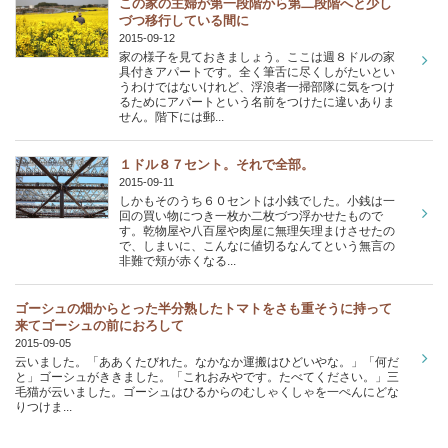
この家の主婦が第一段階から第二段階へと少し
づつ移行している間に
2015-09-12
家の様子を見ておきましょう。ここは週８ドルの家
具付きアパートです。全く筆舌に尽くしがたいとい
うわけではないけれど、浮浪者一掃部隊に気をつけ
るためにアパートという名前をつけたに違いありま
せん。階下には郵...
１ドル８７セント。それで全部。
2015-09-11
しかもそのうち６０セントは小銭でした。小銭は一
回の買い物につき一枚か二枚づつ浮かせたもので
す。乾物屋や八百屋や肉屋に無理矢理まけさせたの
で、しまいに、こんなに値切るなんてという無言の
非難で頬が赤くなる...
ゴーシュの畑からとった半分熟したトマトをさも重そうに持って
来てゴーシュの前におろして
2015-09-05
云いました。「ああくたびれた。なかなか運搬はひどいやな。」「何だ
と」ゴーシュがききました。「これおみやです。たべてください。」三
毛猫が云いました。ゴーシュはひるからのむしゃくしゃを一ぺんにどな
りつけま...