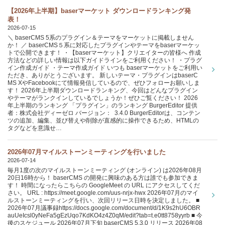
【2026年上半期】baserマーケット ダウンロードランキング発
表！
2026-07-15
＼ baserCMS 5系のプラグイン＆テーマをマーケットに掲載しません
か！ ／ baserCMS５系に対応したプラグインやテーマをbaserマーケッ
トで公開できます！ ・【baserマーケット】クリエイターの皆様へ 作成
方法などの詳しい情報は以下ガイドラインをご利用ください！ ・プラグ
イン作成ガイド ・テーマ作成ガイド いつも baserマーケットをご利用い
ただき、ありがとうございます。 新しいテーマ・プラグインはbaserC
MS XやFacebookにて情報発信しているので、ぜひフォローお願いしま
す！ 2026年上半期ダウンロードランキング、今回はどんなプラグイン
やテーマがランクインしているでしょうか！ぜひご覧ください！ 2026
年上半期のランキング 「プラグイン」のランキング BurgerEditor 提供
者：株式会社ディーゼロ バージョン： 3.4.0 BurgerEditorは、コンテン
ツの追加、編集、並び替えや削除が直感的に操作できるため、HTMLの
タグなどを意識せ…
2026年07月マイルストーンミーティングを行いました
2026-07-14
毎月1度の次のマイルストーンミーティング (オンライン) は2026年08月
20日16時から！ baserCMS の開発に興味のある方は誰でも参加できま
す！ 時間になったらこちらの GoogleMeet の URL にアクセスしてくだ
さい。 URL : https://meet.google.com/uus-nrjx-hwx 2026年07月のマイ
ルストーンミーティングを行い、次回リリース日時を決定しました。 ■
2026年07月議事録https://docs.google.com/document/d/1K9s2hU6OBR
auUeIcsl0yNeFa5gEzUqo7KdKO4z4Z0qM/edit?tab=t.e0tt8758yyrb ■ 今
後のスケジュール 2026年07月下旬 baserCMS 5.3.0 リリース 2026年08