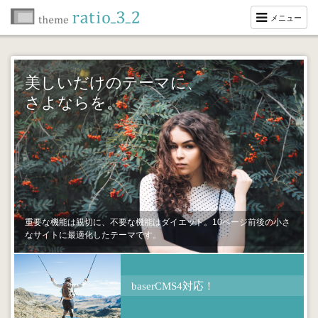
メニュー
美しいだけのテーマに、
さよならを。
重要な機能は親切に、不要な機能はダイエット。10ページ前後の小さ
なサイトに最適化したテーマです。
baserCMS4対応！