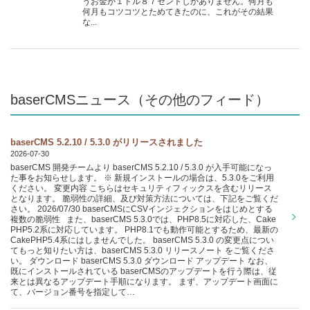
うお金が１ドル８７セントしかありません。何月も
何月もコツコツとためてきたのに、これがその結果
な...
baserCMSニュース（その他のフィード）
baserCMS 5.2.10 / 5.3.0 がリリースされました
2026-07-30
baserCMS 開発チームより baserCMS 5.2.10 / 5.3.0 が入手可能になっ
た事をお知らせします。 ※ 新規インストールの場合は、5.3.0をご利用
ください。 変更内容 こちらはセキュリティフィックスを含むリリース
となります。 脆弱性の詳細、及び対策方法については、下記をご覧くだ
さい。 2026/07/30 baserCMSにCSVインジェクションをはじめとする
複数の脆弱性 また、baserCMS 5.3.0では、PHP8.5に対応した、Cake
PHP5.2系に対応しています。 PHP8.1でも動作可能とするため、最新の
CakePHP5.4系にはしませんでした。 baserCMS 5.3.0 の変更点につい
てもっと知りたい方は、baserCMS 5.3.0 リリースノート をご覧くださ
い。 ダウンロード baserCMS 5.3.0 ダウンロード アップデート なお、
既にインストールされている baserCMSのアップデートを行う際は、従
来とは異なるアップデート手順になります。 まず、アップデート画面に
て、バージョン番号を指定して…