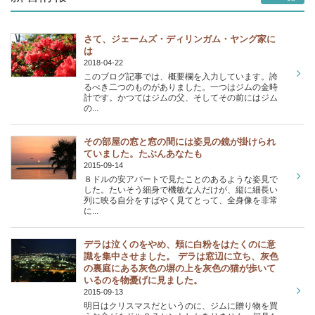
さて、ジェームズ・ディリンガム・ヤング家に
は
2018-04-22
このブログ記事では、概要欄を入力しています。誇
るべき二つのものがありました。一つはジムの金時
計です。かつてはジムの父、そしてその前にはジム
の...
その部屋の窓と窓の間には姿見の鏡が掛けられ
ていました。たぶんあなたも
2015-09-14
８ドルの安アパートで見たことのあるような姿見で
した。たいそう細身で機敏な人だけが、縦に細長い
列に映る自分をすばやく見てとって、全身像を非常
に...
デラは泣くのをやめ、頬に白粉をはたくのに意
識を集中させました。 デラは窓辺に立ち、灰色
の裏庭にある灰色の塀の上を灰色の猫が歩いて
いるのを物憂げに見ました。
2015-09-13
明日はクリスマスだというのに、ジムに贈り物を買