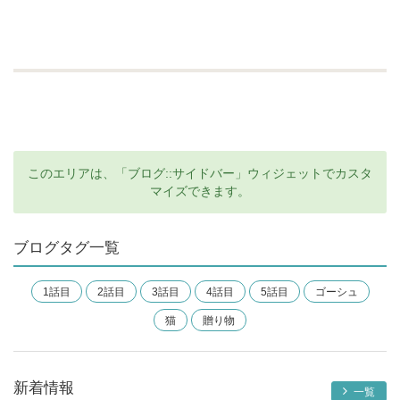
このエリアは、「ブログ::サイドバー」ウィジェットでカスタ
マイズできます。
ブログタグ一覧
1話目
2話目
3話目
4話目
5話目
ゴーシュ
猫
贈り物
新着情報
一覧