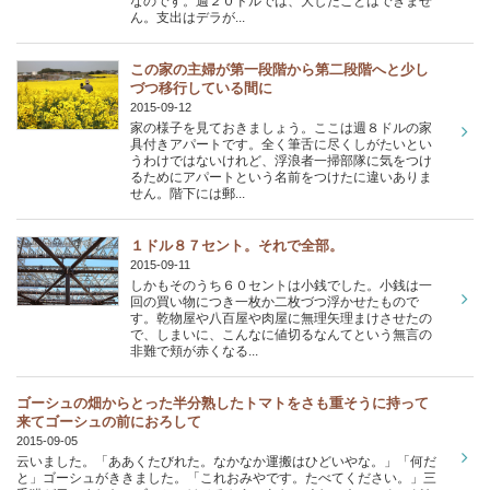
なのです。週２０ドルでは、大したことはできませ
ん。支出はデラが...
この家の主婦が第一段階から第二段階へと少し
づつ移行している間に
2015-09-12
家の様子を見ておきましょう。ここは週８ドルの家
具付きアパートです。全く筆舌に尽くしがたいとい
うわけではないけれど、浮浪者一掃部隊に気をつけ
るためにアパートという名前をつけたに違いありま
せん。階下には郵...
１ドル８７セント。それで全部。
2015-09-11
しかもそのうち６０セントは小銭でした。小銭は一
回の買い物につき一枚か二枚づつ浮かせたもので
す。乾物屋や八百屋や肉屋に無理矢理まけさせたの
で、しまいに、こんなに値切るなんてという無言の
非難で頬が赤くなる...
ゴーシュの畑からとった半分熟したトマトをさも重そうに持って
来てゴーシュの前におろして
2015-09-05
云いました。「ああくたびれた。なかなか運搬はひどいやな。」「何だ
と」ゴーシュがききました。「これおみやです。たべてください。」三