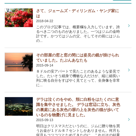
さて、ジェームズ・ディリンガム・ヤング家に
は
2018-04-22
このブログ記事では、概要欄を入力しています。誇
るべき二つのものがありました。一つはジムの金時
計です。かつてはジムの父、そしてその前にはジム
の...
その部屋の窓と窓の間には姿見の鏡が掛けられ
ていました。たぶんあなたも
2015-09-14
８ドルの安アパートで見たことのあるような姿見で
した。たいそう細身で機敏な人だけが、縦に細長い
列に映る自分をすばやく見てとって、全身像を非常
に...
デラは泣くのをやめ、頬に白粉をはたくのに意
識を集中させました。 デラは窓辺に立ち、灰色
の裏庭にある灰色の塀の上を灰色の猫が歩いて
いるのを物憂げに見ました。
2015-09-13
明日はクリスマスだというのに、ジムに贈り物を買
うお金が１ドル８７セントしかありません。何月も
何月もコツコツとためてきたのに、これがその結果