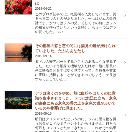
は
2018-04-22
このブログ記事では、概要欄を入力しています。誇
るべき二つのものがありました。一つはジムの金時
計です。かつてはジムの父、そしてその前にはジム
の祖父が持っていたという金時計。もう一つはデラ
の髪でした。シバ...
その部屋の窓と窓の間には姿見の鏡が掛けられ
ていました。たぶんあなたも
2015-09-14
８ドルの安アパートで見たことのあるような姿見で
した。たいそう細身で機敏な人だけが、縦に細長い
列に映る自分をすばやく見てとって、全身像を非常
に正確に把握することができるのでしょう。デラは
すらっとしていた...
デラは泣くのをやめ、頬に白粉をはたくのに意
識を集中させました。 デラは窓辺に立ち、灰色
の裏庭にある灰色の塀の上を灰色の猫が歩いて
いるのを物憂げに見ました。
2015-09-13
明日はクリスマスだというのに、ジムに贈り物を買
うお金が１ドル８７セントしかありません。何月も
何月もコツコツとためてきたのに、これがその結果