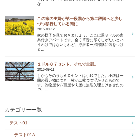
な...
この家の主婦が第一段階から第二段階へと少し
づつ移行している間に
2015-09-12
家の様子を見ておきましょう。ここは週８ドルの家
具付きアパートです。全く筆舌に尽くしがたいとい
うわけではないけれど、浮浪者一掃部隊に気をつけ
る...
１ドル８７セント。それで全部。
2015-09-11
しかもそのうち６０セントは小銭でした。小銭は一
回の買い物につき一枚か二枚づつ浮かせたもので
す。乾物屋や八百屋や肉屋に無理矢理まけさせたの
で、...
カテゴリー一覧
テスト01
テスト01A